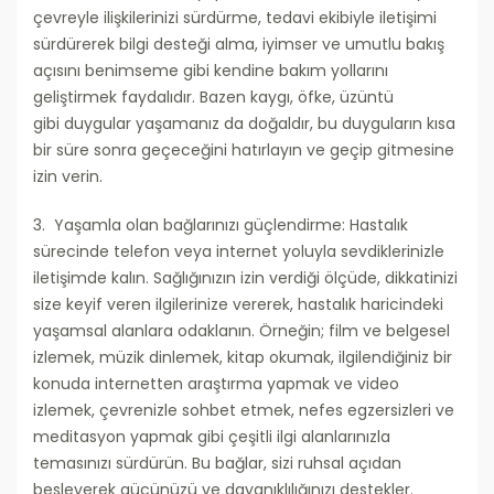
çevreyle ilişkilerinizi sürdürme, tedavi ekibiyle iletişimi
sürdürerek bilgi desteği alma, iyimser ve umutlu bakış
açısını benimseme gibi kendine bakım yollarını
geliştirmek faydalıdır. Bazen kaygı, öfke, üzüntü
gibi duygular yaşamanız da doğaldır, bu duyguların kısa
bir süre sonra geçeceğini hatırlayın ve geçip gitmesine
izin verin.
3. Yaşamla olan bağlarınızı güçlendirme: Hastalık
sürecinde telefon veya internet yoluyla sevdiklerinizle
iletişimde kalın. Sağlığınızın izin verdiği ölçüde, dikkatinizi
size keyif veren ilgilerinize vererek, hastalık haricindeki
yaşamsal alanlara odaklanın. Örneğin; film ve belgesel
izlemek, müzik dinlemek, kitap okumak, ilgilendiğiniz bir
konuda internetten araştırma yapmak ve video
izlemek, çevrenizle sohbet etmek, nefes egzersizleri ve
meditasyon yapmak gibi çeşitli ilgi alanlarınızla
temasınızı sürdürün. Bu bağlar, sizi ruhsal açıdan
besleyerek gücünüzü ve dayanıklılığınızı destekler.